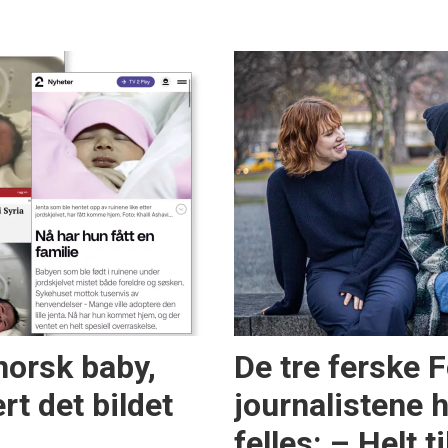
norsk baby,
De tre ferske 
rt det bildet
journalistene h
felles: – Helt ti