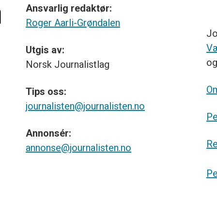
Ansvarlig redaktør:
Roger Aarli-Grøndalen
Jo
Væ
Utgis av:
o
Norsk
Journalistlag
Om
Tips
oss:
journalisten@journalisten.no
Pe
Annonsér:
Re
annonse@journalisten.no
Pe