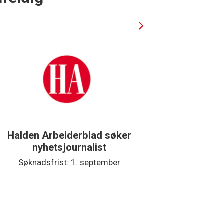
Halden Arbeiderblad søker
Støtteg
nyhetsjournalist
Søknadsfrist: 1. september
Søkna