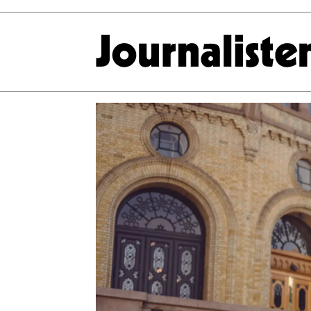
Tag:
kjersti
binh
hegna