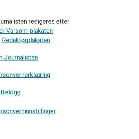
urnalisten redigeres etter
r Varsom-plakaten
g
Redaktørplakaten
 Journalisten
rsonvernerklæring
ttelogg
rsonverninnstillinger