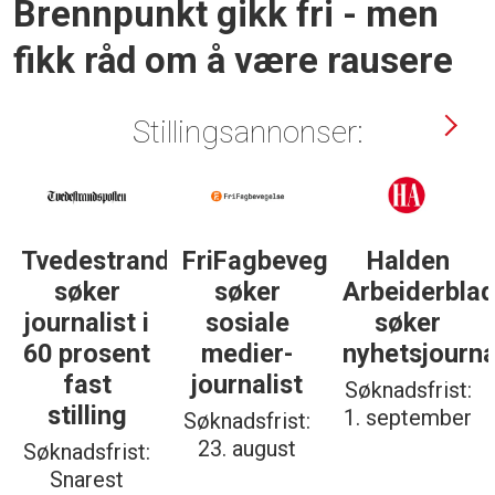
Brennpunkt gikk fri - men
fikk råd om å være rausere
Stillingsannonser:
Tvedestrandsposten
FriFagbevegelse
Halden
søker
søker
Arbeiderbla
journalist i
sosiale
søker
60 prosent
medier-
nyhetsjourna
fast
journalist
Søknadsfrist:
stilling
1. september
Søknadsfrist:
23. august
Søknadsfrist:
Snarest