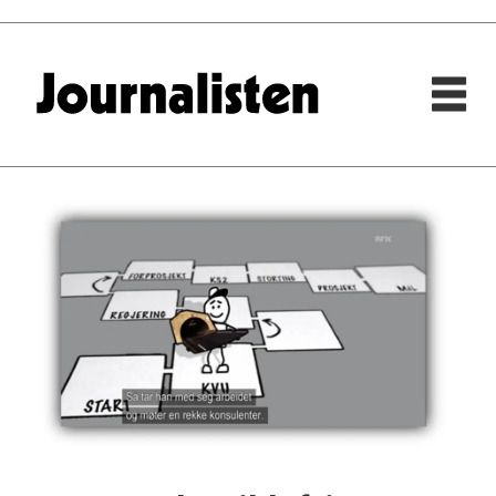
Tag:
knut
samset