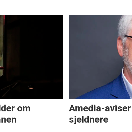
ilder om
Amedia-aviser 
nnen
sjeldnere