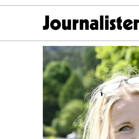
Tag:
laagendalsposten