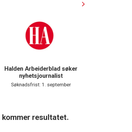
Halden Arbeiderblad søker
Støtteg
nyhetsjournalist
Søknadsfrist: 1. september
Søkna
 kommer resultatet.