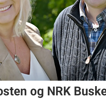
osten og NRK Buske