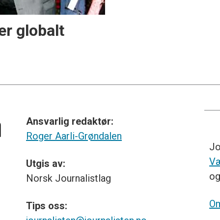
r globalt
Ansvarlig redaktør:
Roger Aarli-Grøndalen
Jo
Væ
Utgis av:
o
Norsk
Journalistlag
Om
Tips
oss: