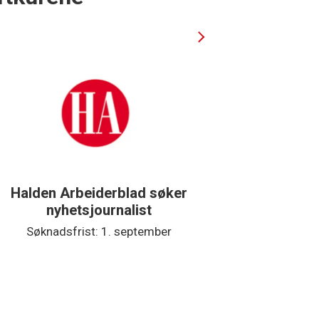
Halden Arbeiderblad søker
Støtteg
nyhetsjournalist
Søknadsfrist: 1. september
Søkna