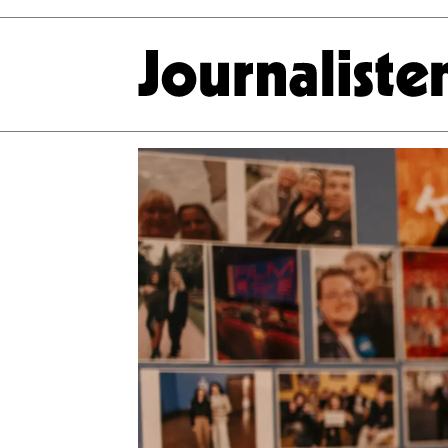
Tag:
marianne
rustad
carlsen