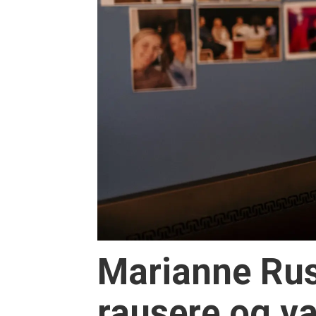
Marianne Rust
rausere og v