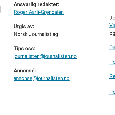
Ansvarlig redaktør:
Roger Aarli-Grøndalen
Jo
Væ
Utgis av:
o
Norsk
Journalistlag
Om
Tips
oss:
journalisten@journalisten.no
Pe
Annonsér:
Re
annonse@journalisten.no
Pe