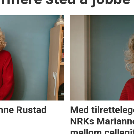
anne Rustad
Med tilretteleg
NRKs Marianne
mellom cellegi