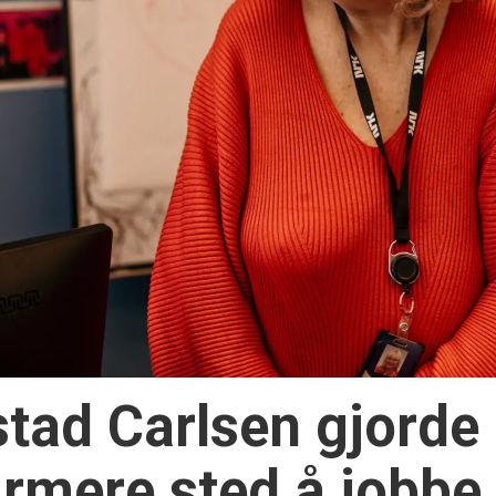
ad Carlsen gjorde 
armere sted å jobbe