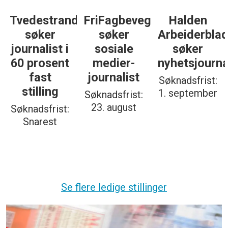
Tvedestrandsposten
FriFagbevegelse
Halden
søker
søker
Arbeiderbla
journalist i
sosiale
søker
60 prosent
medier-
nyhetsjourna
fast
journalist
Søknadsfrist:
stilling
1. september
Søknadsfrist:
23. august
Søknadsfrist:
Snarest
Se flere ledige stillinger