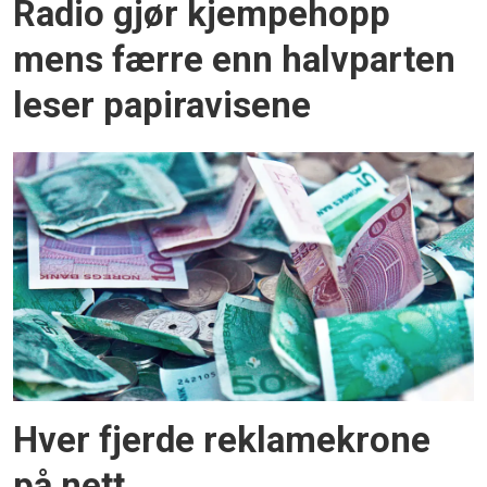
Radio gjør kjempehopp
mens færre enn halvparten
leser papiravisene
Hver fjerde reklamekrone
på nett