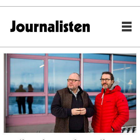
Tag:
nils
mehren