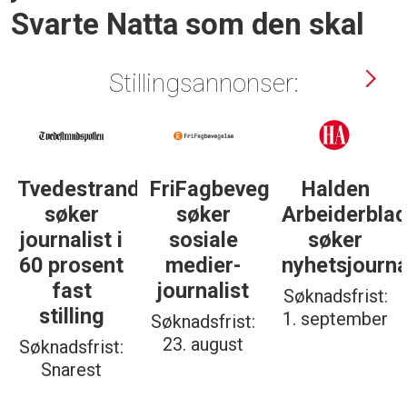
Svarte Natta som den skal
Stillingsannonser:
Tvedestrandsposten
FriFagbevegelse
Halden
søker
søker
Arbeiderbla
journalist i
sosiale
søker
60 prosent
medier-
nyhetsjourna
fast
journalist
Søknadsfrist:
stilling
1. september
Søknadsfrist:
23. august
Søknadsfrist:
Snarest