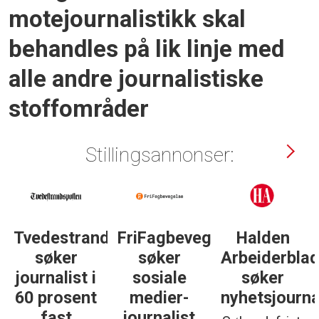
motejournalistikk skal
behandles på lik linje med
alle andre journalistiske
stoffområder
Stillingsannonser:
Tvedestrandsposten
FriFagbevegelse
Halden
søker
søker
Arbeiderbla
journalist i
sosiale
søker
60 prosent
medier-
nyhetsjourna
fast
journalist