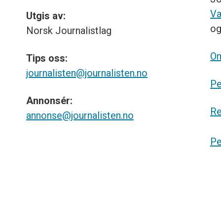
Væ
Utgis av:
o
Norsk
Journalistlag
Om
Tips
oss:
journalisten@journalisten.no
Pe
Annonsér:
Re
annonse@journalisten.no
Pe