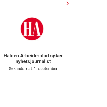
Halden Arbeiderblad søker
Støtteg
nyhetsjournalist
Søknadsfrist: 1. september
Søkna