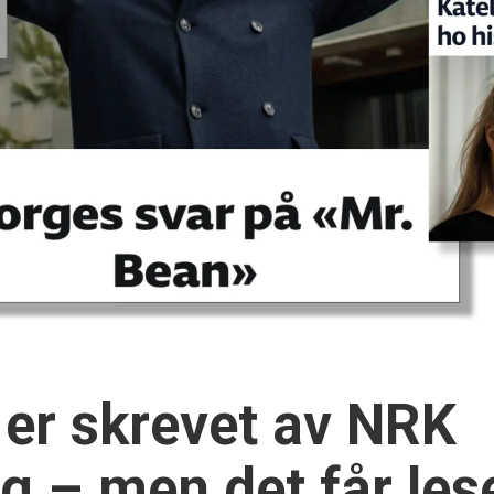
 er skrevet av NRK
 – men det får lese