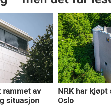
dt rammet av
NRK har kjøpt 
ig situasjon
Oslo