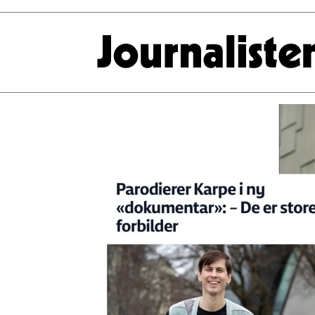
Tag:
nrk
underholdning