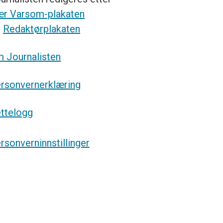
r Varsom-plakaten
g
Redaktørplakaten
 Journalisten
rsonvernerklæring
ttelogg
rsonverninnstillinger