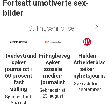
Fortsatt umotiverte sex-
bilder
Stillingsannonser:
Tvedestrandsposten
FriFagbevegelse
Halden
søker
søker
Arbeiderbla
journalist i
sosiale
søker
60 prosent
medier-
nyhetsjourna
fast
journalist
Søknadsfrist:
stilling
1. september
Søknadsfrist:
23. august
Søknadsfrist:
Snarest