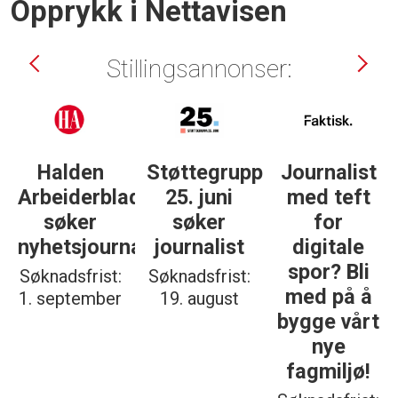
Opprykk i Nettavisen
Stillingsannonser:
gelse
Halden
Støttegruppa
Journalist
Arbeiderblad
25. juni
med teft
søker
søker
for
nyhetsjournalist
journalist
digitale
spor? Bli
Søknadsfrist:
Søknadsfrist:
med på å
1. september
19. august
bygge vårt
nye
fagmiljø!