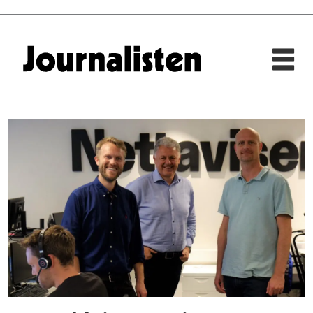
Tag:
stian
guldhaug