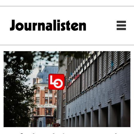
Tag:
tor
godal