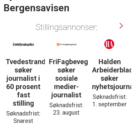
Bergensavisen
Stillingsannonser:
Tvedestrandsposten
FriFagbevegelse
Halden
søker
søker
Arbeiderbla
journalist i
sosiale
søker
60 prosent
medier-
nyhetsjourna
fast
journalist
Søknadsfrist:
stilling
1. september
Søknadsfrist:
23. august
Søknadsfrist:
Snarest