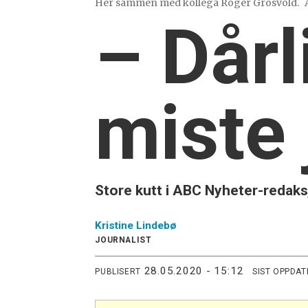
Her sammen med kollega Roger Grosvold.
– Dårl
miste
Store kutt i ABC Nyheter-redak
Kristine
Lindebø
JOURNALIST
28.05.2020 - 15:12
PUBLISERT
SIST OPPDAT