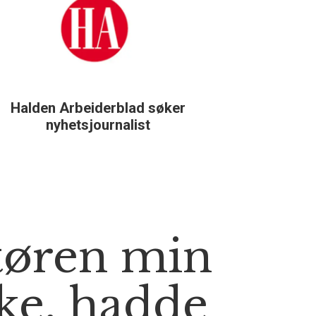
Halden Arbeiderblad søker
Støtteg
nyhetsjournalist
tøren min
ke, hadde