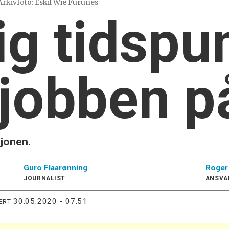
Arkivfoto: Eskil Wie Furunes
ig tidspu
 jobben p
sjonen.
Guro
Flaarønning
Roger
JOURNALIST
ANSVA
30.05.2020 - 07:51
ERT