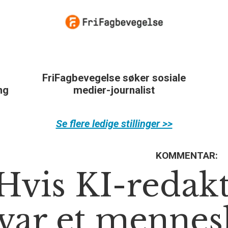
FriFagbevegelse søker sosiale
ing
medier-journalist
Se flere ledige stillinger >>
KOMMENTAR:
Hvis KI-redak
var et mennes