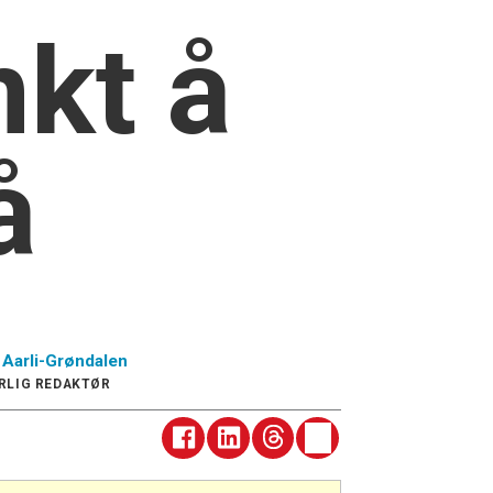
nkt å
å
Aarli-Grøndalen
RLIG REDAKTØR