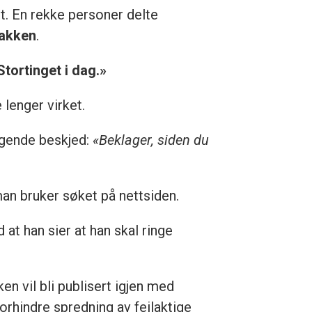
et. En rekke personer delte
akken
.
tortinget i dag.»
 lenger virket.
lgende beskjed:
«Beklager, siden du
man bruker søket på nettsiden.
at han sier at han skal ringe
n vil bli publisert igjen med
forhindre spredning av feilaktige