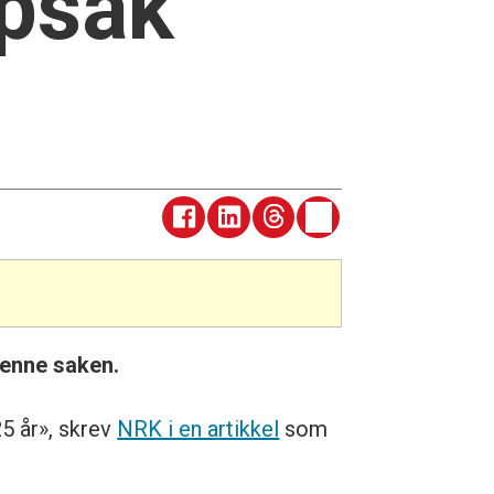
ppsak
denne saken.
25 år», skrev
NRK i en artikkel
som