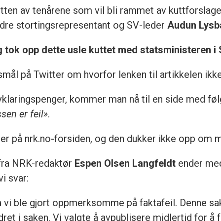
lutten av tenårene som vil bli rammet av kuttforslag
andre stortingsrepresentant og SV-leder
Audun Lysb
 tok opp dette usle kuttet med statsministeren i S
mål på Twitter om hvorfor lenken til artikkelen ikke
avklaringspenger, kommer man nå til en side med fø
ssen er feil»
.
enger på nrk.no-forsiden, og den dukker ikke opp om 
g fra NRK-redaktør
Espen Olsen Langfeldt
ender med 
i svar:
a vi ble gjort oppmerksomme på faktafeil. Denne sake
et i saken. Vi valgte å avpublisere midlertid for å 