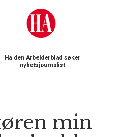
Halden Arbeiderblad søker
Støtteg
nyhetsjournalist
tøren min