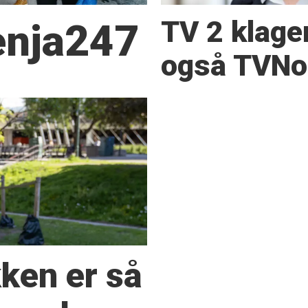
TV 2 klage
Senja247
også TVNor
kken er så