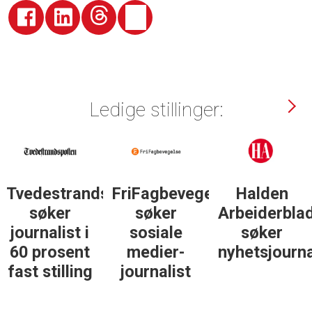
Ledige stillinger:
Tvedestrandsposten
FriFagbevegelse
Halden
søker
søker
Arbeiderbla
journalist i
sosiale
søker
60 prosent
medier-
nyhetsjourna
fast stilling
journalist