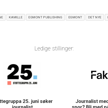
NE
KAMILLE
EGMONT PUBLISHING
EGMONT
DET NYE
Ledige stillinger:
Journalist med teft for digitale
spor? Bli med på å bygge vårt nye