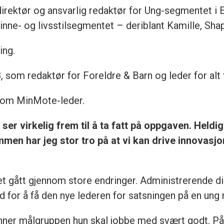
 direktør og ansvarlig redaktør for Ung-segmentet i
kvinne- og livsstilsegmentet – deriblant Kamille, Sh
ing.
8, som redaktør for Foreldre & Barn og leder for alt
 som MinMote-leder.
g ser virkelig frem til å ta fatt på oppgaven. Heldig
mmen har jeg stor tro på at vi kan drive innovasjo
ret gått gjennom store endringer. Administrerende d
d for å få den nye lederen for satsningen på en ung
enner målgruppen hun skal jobbe med svært godt. På 