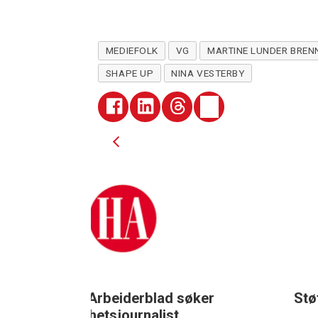
MEDIEFOLK
VG
MARTINE LUNDER BREN
SHAPE UP
NINA VESTERBY
ad søker
Støttegruppa 25. juni søker
ist
journalist