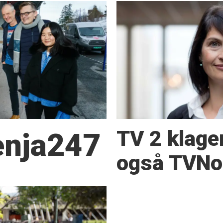
TV 2 klage
Senja247
også TVNor