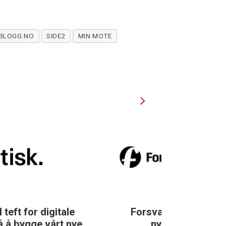
BLOGG.NO
SIDE2
MIN MOTE
Forsvarets forum søker
DN søker data
nyhetsredaktør