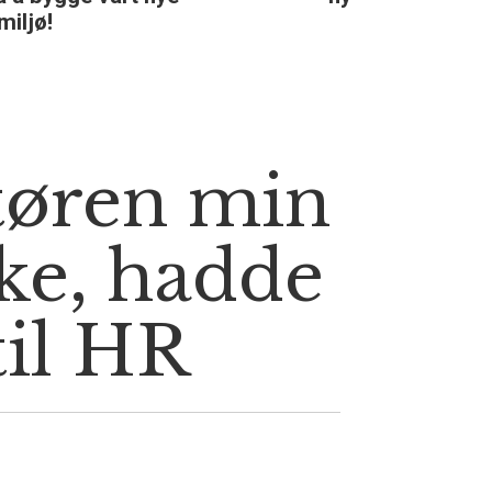
tøren min
ke, hadde
til HR