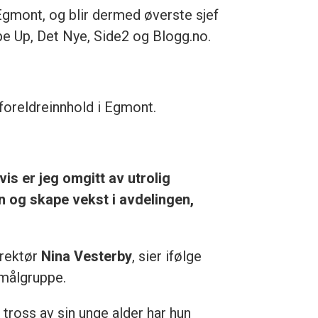
 Egmont, og blir dermed øverste sjef
ape Up, Det Nye, Side2 og Blogg.no.
 foreldreinnhold i Egmont.
vis er jeg omgitt av utrolig
n og skape vekst i avdelingen,
irektør
Nina Vesterby
, sier ifølge
 målgruppe.
tross av sin unge alder har hun