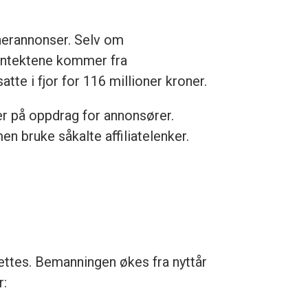
nerannonser. Selv om
 inntektene kommer fra
te i fjor for 116 millioner kroner.
er på oppdrag for annonsører.
n bruke såkalte affiliatelenker.
ettes. Bemanningen økes fra nyttår
r: