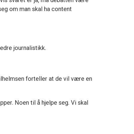
vis svaret er ja, må debatten være
 seg om man skal ha content
dre journalistikk.
lhelmsen forteller at de vil være en
per. Noen til å hjelpe seg. Vi skal