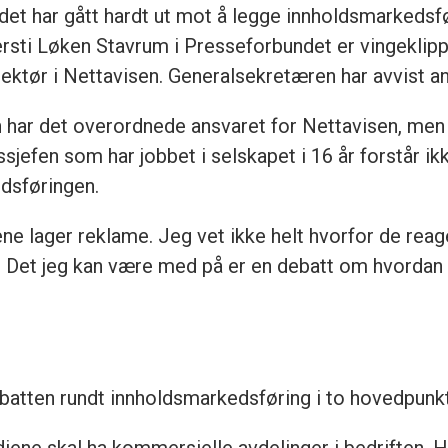
et har gått hardt ut mot å legge innholdsmarkedsfør
rsti Løken Stavrum i Presseforbundet er vingeklip
rektør i Nettavisen. Generalsekretæren har avvist a
har det overordnede ansvaret for Nettavisen, men v
sjefen som har jobbet i selskapet i 16 år forstår ikk
edsføringen.
ne lager reklame. Jeg vet ikke helt hvorfor de reag
k. Det jeg kan være med på er en debatt om hvordan v
tten rundt innholdsmarkedsføring i to hovedpunkt