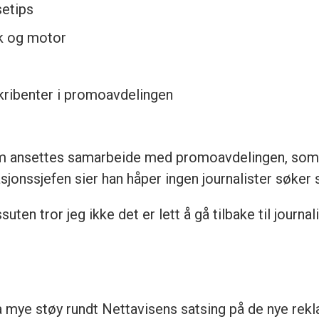
setips
kk og motor
kribenter i promoavdelingen
m ansettes samarbeide med promoavdelingen, som 
sjonssjefen sier han håper ingen journalister søker s
en tror jeg ikke det er lett å gå tilbake til journal
a mye støy rundt Nettavisens satsing på de nye re