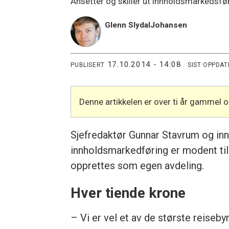
Ansetter og skiller ut innholdsmarkedsfø
Glenn Slydal
Johansen
17.10.2014 - 14:08
PUBLISERT
SIST OPPDAT
Denne artikkelen er over ti år gammel 
Sjefredaktør Gunnar Stavrum og inn
innholdsmarkedføring er modent til 
opprettes som egen avdeling.
Hver tiende krone
– Vi er vel et av de største reiseby