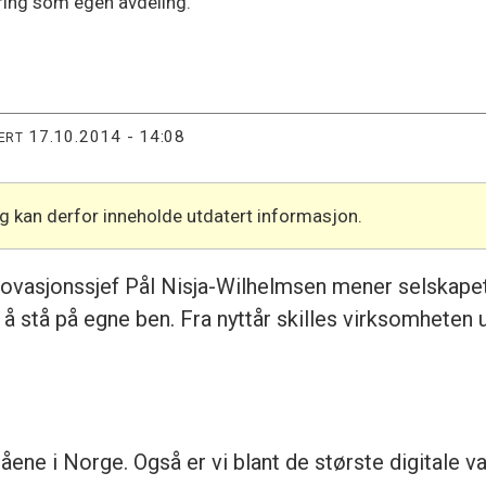
ring som egen avdeling.
17.10.2014 - 14:08
ERT
og kan derfor inneholde utdatert informasjon.
ovasjonssjef Pål Nisja-Wilhelmsen mener selskapet
å stå på egne ben. Fra nyttår skilles virksomheten u
råene i Norge. Også er vi blant de største digitale 