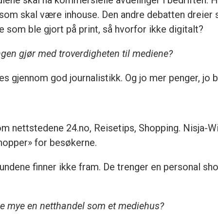
ene skal ha kommersielle avdelinger i bedriften. H
 som skal være inhouse. Den andre debatten dreier
 som ble gjort på print, så hvorfor ikke digitalt?
gen gjør med troverdigheten til mediene?
es gjennom god journalistikk. Og jo mer penger, jo be
m nettstedene 24.no, Reisetips, Shopping. Nisja-Wi
shopper» for besøkerne.
undene finner ikke fram. De trenger en personal shop
ike mye en netthandel som et mediehus?