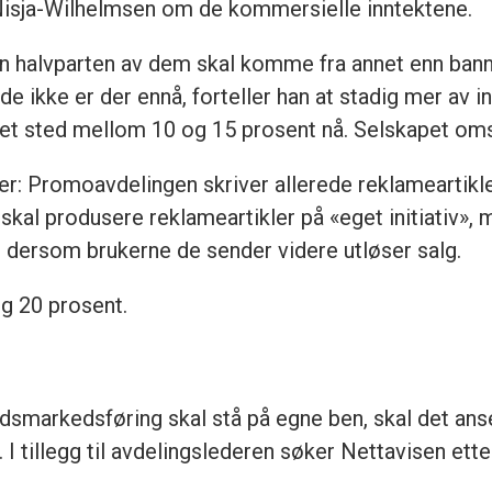
Nisja-Wilhelmsen om de kommersielle inntektene.
n halvparten av dem skal komme fra annet enn ban
de ikke er der ennå, forteller han at stadig mer av
t sted mellom 10 og 15 prosent nå. Selskapet omsat
er: Promoavdelingen skriver allerede reklameartikl
al produsere reklameartikler på «eget initiativ», me
l dersom brukerne de sender videre utløser salg.
g 20 prosent.
dsmarkedsføring skal stå på egne ben, skal det ans
I tillegg til avdelingslederen søker Nettavisen ette