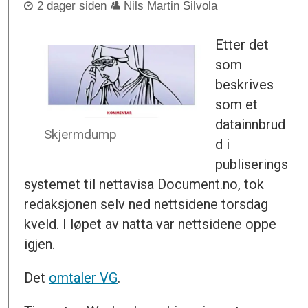
2 dager siden
Nils Martin Silvola
Etter det
som
beskrives
som et
datainnbrud
Skjermdump
d i
publiserings
systemet til nettavisa Document.no, tok
redaksjonen selv ned nettsidene torsdag
kveld. I løpet av natta var nettsidene oppe
igjen.
Det
omtaler VG
.