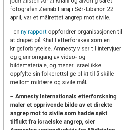
journalisten Amal Khalil og alvorlig såret
fotografen Zeinab Faraj i Sør-Libanon 22.
april, var et målrettet angrep mot sivile.
I en
ny rapport
oppfordrer organisasjonen til
at drapet på Khalil etterforskes som en
krigsforbrytelse. Amnesty viser til intervjuer
og gjennomgang av video- og
bildemateriale, og mener Israel ikke
oppfylte sin folkerettslige plikt til å skille
mellom militære og sivile mål.
– Amnesty Internationals etterforskning
maler et opprivende bilde av et direkte
angrep mot to sivile som hadde søkt
tilflukt fra israelske angrep, sier