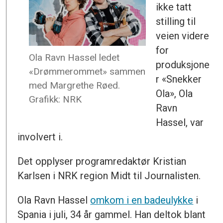
ikke tatt
stilling til
veien videre
for
Ola Ravn Hassel ledet
produksjone
«Drømmerommet» sammen
r «Snekker
med Margrethe Røed.
Ola», Ola
Grafikk: NRK
Ravn
Hassel, var
involvert i.
Det opplyser programredaktør Kristian
Karlsen i NRK region Midt til Journalisten.
Ola Ravn Hassel
omkom i en badeulykke
i
Spania i juli, 34 år gammel. Han deltok blant