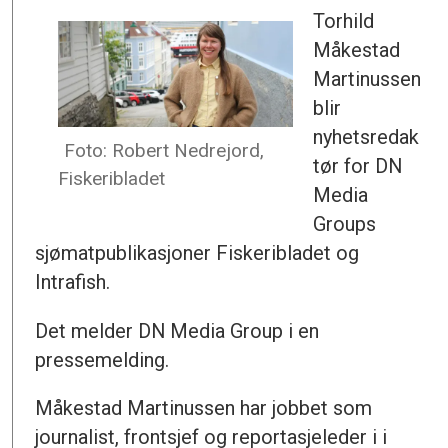
Torhild
Måkestad
Martinussen
blir
nyhetsredak
Foto: Robert Nedrejord,
tør for DN
Fiskeribladet
Media
Groups
sjømatpublikasjoner Fiskeribladet og
Intrafish.
Det melder DN Media Group i en
pressemelding.
Måkestad Martinussen har jobbet som
journalist, frontsjef og reportasjeleder i i