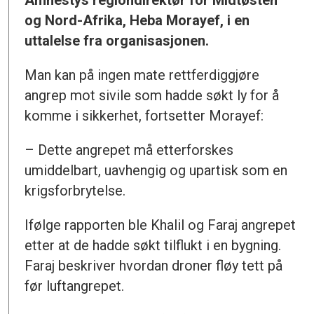
Amnestys regiondirektør for Midtøsten
og Nord-Afrika, Heba Morayef, i en
uttalelse fra organisasjonen.
Man kan på ingen mate rettferdiggjøre
angrep mot sivile som hadde søkt ly for å
komme i sikkerhet, fortsetter Morayef:
– Dette angrepet må etterforskes
umiddelbart, uavhengig og upartisk som en
krigsforbrytelse.
Ifølge rapporten ble Khalil og Faraj angrepet
etter at de hadde søkt tilflukt i en bygning.
Faraj beskriver hvordan droner fløy tett på
før luftangrepet.