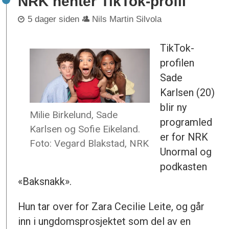
NRK henter TikTok-profil
5 dager siden
Nils Martin Silvola
TikTok-
profilen
Sade
Karlsen (20)
blir ny
Milie Birkelund, Sade
programled
Karlsen og Sofie Eikeland.
er for NRK
Foto: Vegard Blakstad, NRK
Unormal og
podkasten
«Baksnakk».
Hun tar over for Zara Cecilie Leite, og går
inn i ungdomsprosjektet som del av en