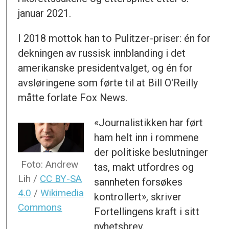
januar 2021.
I 2018 mottok han to Pulitzer-priser: én for
dekningen av russisk innblanding i det
amerikanske presidentvalget, og én for
avsløringene som førte til at Bill O'Reilly
måtte forlate Fox News.
«Journalistikken har ført
ham helt inn i rommene
der politiske beslutninger
Foto: Andrew
tas, makt utfordres og
Lih /
CC BY-SA
sannheten forsøkes
4.0
/
Wikimedia
kontrollert», skriver
Commons
Fortellingens kraft i sitt
nyhetsbrev.