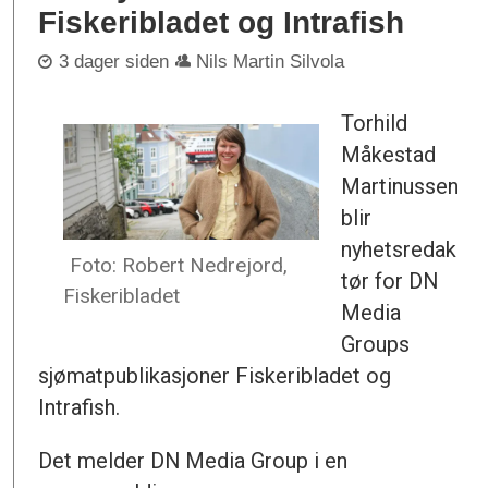
Fiskeribladet og Intrafish
3 dager siden
Nils Martin Silvola
Torhild
Måkestad
Martinussen
blir
nyhetsredak
Foto: Robert Nedrejord,
tør for DN
Fiskeribladet
Media
Groups
sjømatpublikasjoner Fiskeribladet og
Intrafish.
Det melder DN Media Group i en