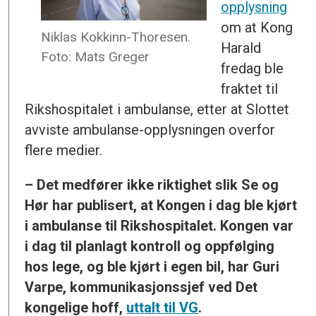
opplysning
om at Kong
Niklas Kokkinn-Thoresen.
Harald
Foto: Mats Greger
fredag ble
fraktet til
Rikshospitalet i ambulanse, etter at Slottet
avviste ambulanse-opplysningen overfor
flere medier.
– Det medfører ikke riktighet slik Se og
Hør har publisert, at Kongen i dag ble kjørt
i ambulanse til Rikshospitalet. Kongen var
i dag til planlagt kontroll og oppfølging
hos lege, og ble kjørt i egen bil, har Guri
Varpe, kommunikasjonssjef ved Det
kongelige hoff,
uttalt til VG
.