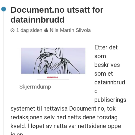
Document.no utsatt for
datainnbrudd
1 dag siden
Nils Martin Silvola
Etter det
som
beskrives
som et
datainnbrud
Skjermdump
d i
publiserings
systemet til nettavisa Document.no, tok
redaksjonen selv ned nettsidene torsdag
kveld. I løpet av natta var nettsidene oppe
igjen.