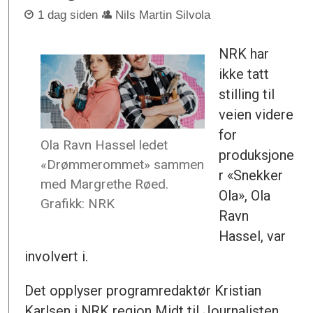
1 dag siden
Nils Martin Silvola
NRK har
ikke tatt
stilling til
veien videre
for
Ola Ravn Hassel ledet
produksjone
«Drømmerommet» sammen
r «Snekker
med Margrethe Røed.
Ola», Ola
Grafikk: NRK
Ravn
Hassel, var
involvert i.
Det opplyser programredaktør Kristian
Karlsen i NRK region Midt til Journalisten.