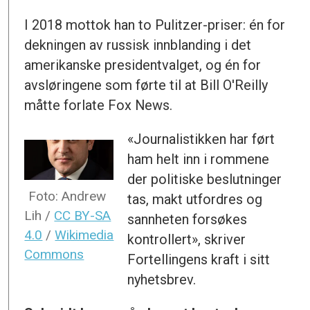
I 2018 mottok han to Pulitzer-priser: én for
dekningen av russisk innblanding i det
amerikanske presidentvalget, og én for
avsløringene som førte til at Bill O'Reilly
måtte forlate Fox News.
«Journalistikken har ført
ham helt inn i rommene
der politiske beslutninger
Foto: Andrew
tas, makt utfordres og
Lih /
CC BY-SA
sannheten forsøkes
4.0
/
Wikimedia
kontrollert», skriver
Commons
Fortellingens kraft i sitt
nyhetsbrev.