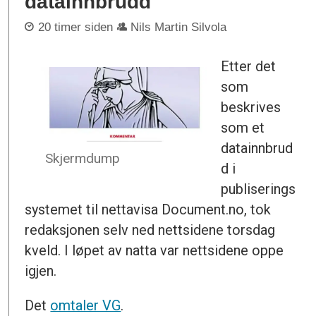
datainnbrudd
20 timer siden
Nils Martin Silvola
Etter det
som
beskrives
som et
datainnbrud
Skjermdump
d i
publiserings
systemet til nettavisa Document.no, tok
redaksjonen selv ned nettsidene torsdag
kveld. I løpet av natta var nettsidene oppe
igjen.
Det
omtaler VG
.