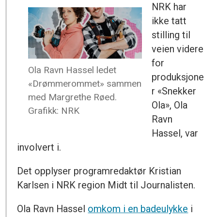
NRK har
ikke tatt
stilling til
veien videre
for
Ola Ravn Hassel ledet
produksjone
«Drømmerommet» sammen
r «Snekker
med Margrethe Røed.
Ola», Ola
Grafikk: NRK
Ravn
Hassel, var
involvert i.
Det opplyser programredaktør Kristian
Karlsen i NRK region Midt til Journalisten.
Ola Ravn Hassel
omkom i en badeulykke
i