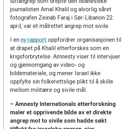
luftangrep som drepte den libanesiske
journalisten Amal Khalil og alvorlig såret
fotografen Zeinab Faraj i Sør-Libanon 22.
april, var et målrettet angrep mot sivile.
I en
ny rapport
oppfordrer organisasjonen til
at drapet på Khalil etterforskes som en
krigsforbrytelse. Amnesty viser til intervjuer
og gjennomgang av video- og
bildemateriale, og mener Israel ikke
oppfylte sin folkerettslige plikt til å skille
mellom militære og sivile mål.
– Amnesty Internationals etterforskning
maler et opprivende bilde av et direkte
angrep mot to sivile som hadde søkt