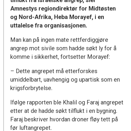
tilflukt fra israelske angrep, sier
Amnestys regiondirektør for Midtøsten
og Nord-Afrika, Heba Morayef, i en
uttalelse fra organisasjonen.
Man kan på ingen mate rettferdiggjøre
angrep mot sivile som hadde søkt ly for å
komme i sikkerhet, fortsetter Morayef:
– Dette angrepet må etterforskes
umiddelbart, uavhengig og upartisk som en
krigsforbrytelse.
Ifølge rapporten ble Khalil og Faraj angrepet
etter at de hadde søkt tilflukt i en bygning.
Faraj beskriver hvordan droner fløy tett på
før luftangrepet.