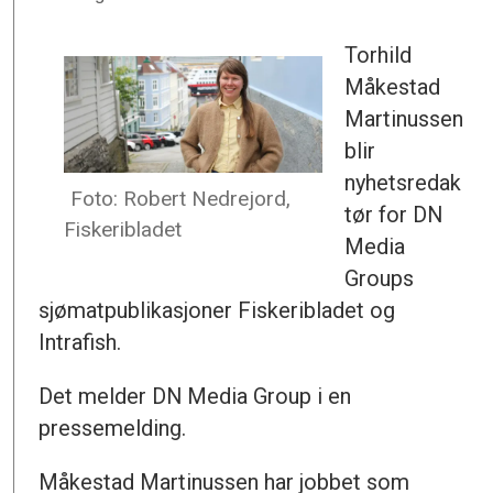
Torhild
Måkestad
Martinussen
blir
nyhetsredak
Foto: Robert Nedrejord,
tør for DN
Fiskeribladet
Media
Groups
sjømatpublikasjoner Fiskeribladet og
Intrafish.
Det melder DN Media Group i en
pressemelding.
Måkestad Martinussen har jobbet som