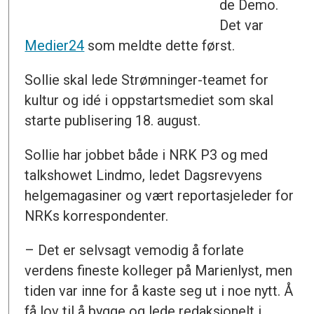
de Demo.
Det var
Medier24
som meldte dette først.
Sollie skal lede Strømninger-teamet for
kultur og idé i oppstartsmediet som skal
starte publisering 18. august.
Sollie har jobbet både i NRK P3 og med
talkshowet Lindmo, ledet Dagsrevyens
helgemagasiner og vært reportasjeleder for
NRKs korrespondenter.
– Det er selvsagt vemodig å forlate
verdens fineste kolleger på Marienlyst, men
tiden var inne for å kaste seg ut i noe nytt. Å
få lov til å bygge og lede redaksjonelt i