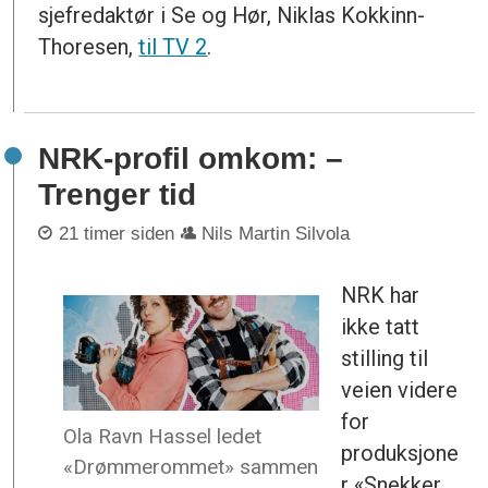
sjefredaktør i Se og Hør, Niklas Kokkinn-
Thoresen,
til TV 2
.
NRK-profil omkom: –
Trenger tid
21 timer siden
Nils Martin Silvola
NRK har
ikke tatt
stilling til
veien videre
for
Ola Ravn Hassel ledet
produksjone
«Drømmerommet» sammen
r «Snekker