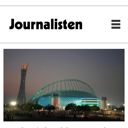
Tag:
bertil
valderhaug