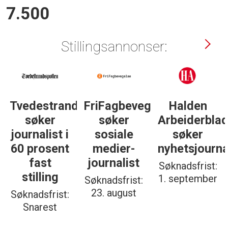
7.500
Stillingsannonser:
Tvedestrandsposten
FriFagbevegelse
Halden
søker
søker
Arbeiderbla
journalist i
sosiale
søker
60 prosent
medier-
nyhetsjourna
fast
journalist
Søknadsfrist:
stilling
1. september
Søknadsfrist:
23. august
Søknadsfrist:
Snarest