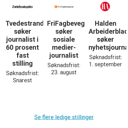
Tvedestrandsposten
FriFagbevegelse
Halden
søker
søker
Arbeiderbla
journalist i
sosiale
søker
60 prosent
medier-
nyhetsjourna
fast
journalist
Søknadsfrist:
stilling
1. september
Søknadsfrist:
23. august
Søknadsfrist:
Snarest
Se flere ledige stillinger