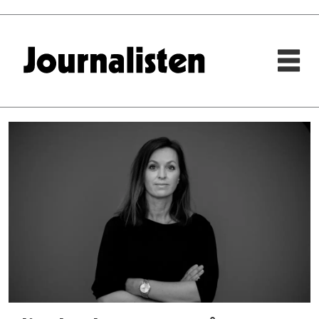
Tag:
elisabeth
onsum