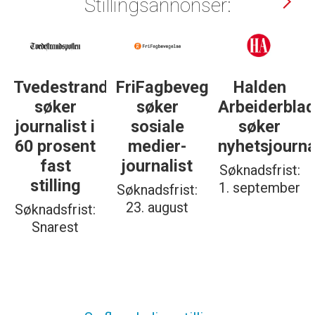
Stillingsannonser:
Tvedestrandsposten
FriFagbevegelse
Halden
søker
søker
Arbeiderbla
journalist i
sosiale
søker
60 prosent
medier-
nyhetsjourna
fast
journalist
Søknadsfrist:
stilling
1. september
Søknadsfrist:
23. august
Søknadsfrist:
Snarest