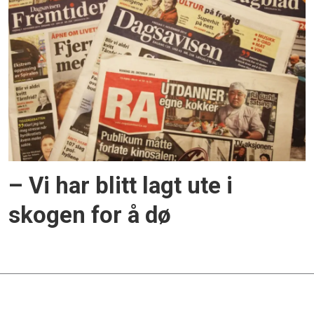
– Vi har blitt lagt ute i
skogen for å dø