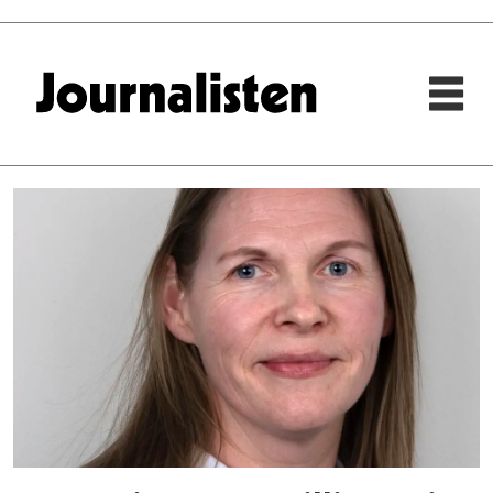
Tag:
nina
kordahl