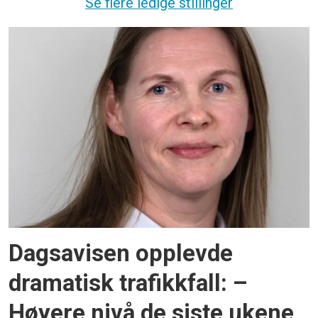
Se flere ledige stillinger
Dagsavisen opplevde
dramatisk trafikkfall: –
Høyere nivå de siste ukene