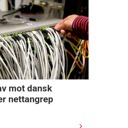
av mot dansk
er nettangrep