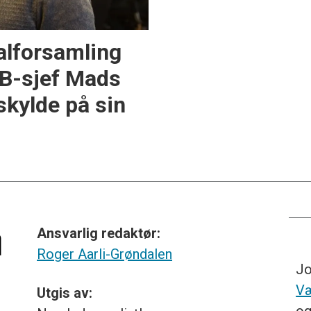
lforsamling
TB-sjef Mads
skylde på sin
Ansvarlig redaktør:
Roger Aarli-Grøndalen
Jo
Væ
Utgis av: