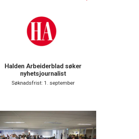
Halden Arbeiderblad søker
Støtteg
nyhetsjournalist
Søknadsfrist: 1. september
Søkna