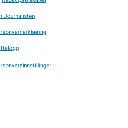
g
Redaktørplakaten
 Journalisten
rsonvernerklæring
ttelogg
rsonverninnstillinger