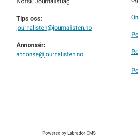
o
Norsk
Journalistlag
Om
Tips
oss:
journalisten@journalisten.no
Pe
Annonsér:
Re
annonse@journalisten.no
Pe
Powered by Labrador CMS