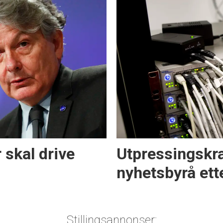
 skal drive
Utpressingskr
nyhetsbyrå ett
Stillingsannonser: