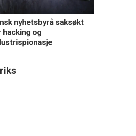
nsk nyhetsbyrå saksøkt
r hacking og
dustrispionasje
riks