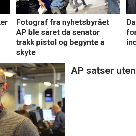
ker
Fotograf fra nyhetsbyrået
Da
AP ble såret da senator
fo
trakk pistol og begynte å
in
skyte
AP satser uten