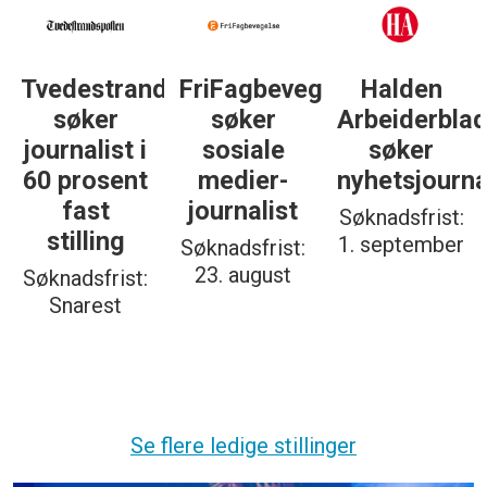
Tvedestrandsposten
FriFagbevegelse
Halden
søker
søker
Arbeiderbla
journalist i
sosiale
søker
60 prosent
medier-
nyhetsjourna
fast
journalist
Søknadsfrist:
stilling
1. september
Søknadsfrist:
23. august
Søknadsfrist:
Snarest
Se flere ledige stillinger