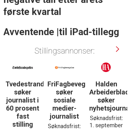
første kvartal
Avventende |til iPad-tillegg
Stillingsannonser:
Tvedestrandsposten
FriFagbevegelse
Halden
søker
søker
Arbeiderbla
journalist i
sosiale
søker
60 prosent
medier-
nyhetsjourna
fast
journalist
Søknadsfrist:
stilling
1. september
Søknadsfrist: