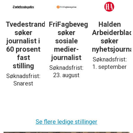
Tvedestrandsposten
FriFagbevegelse
Halden
søker
søker
Arbeiderbla
journalist i
sosiale
søker
60 prosent
medier-
nyhetsjourna
fast
journalist
Søknadsfrist:
stilling
1. september
Søknadsfrist:
23. august
Søknadsfrist:
Snarest
Se flere ledige stillinger