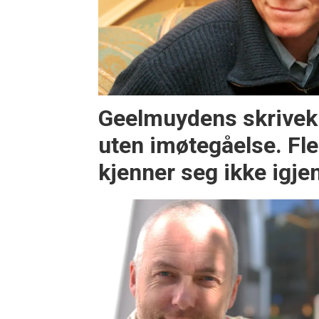
Geelmuydens skriveku
uten imøtegåelse. Fle
kjenner seg ikke igje