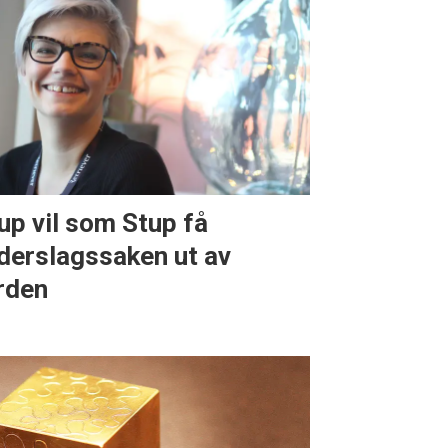
up vil som Stup få
derslagssaken ut av
rden