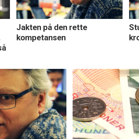
Jakten på den rette
St
.
kompetansen
kr
så