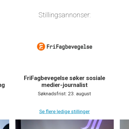
Stillingsannonser:
e
Halden Arbeiderblad søker
nyhetsjournalist
Søknadsfrist: 1. september
Se flere ledige stillinger