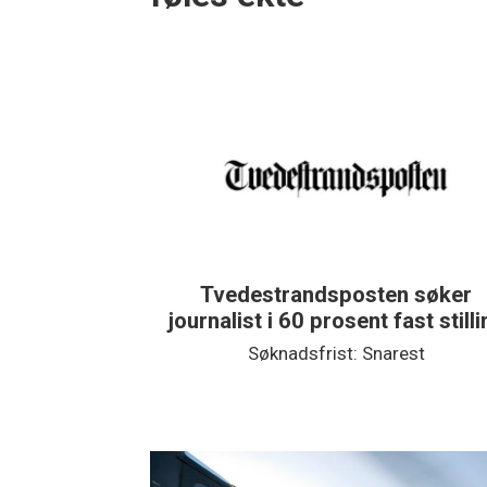
n søker
FriFagbevegelse søker sosial
fast stilling
medier-journalist
rest
Søknadsfrist: 23. august