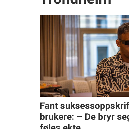
Fant suksessoppskrif
brukere: – De bryr s
føles ekte