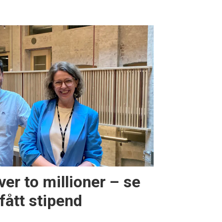
ver to millioner – se
ått stipend