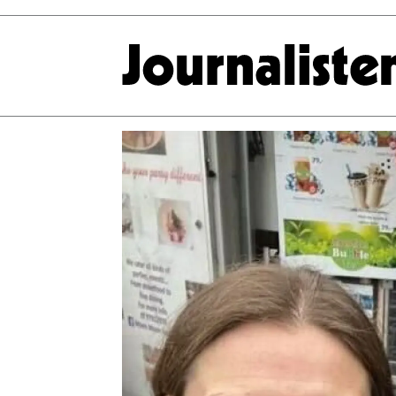
Tag:
stup