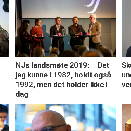
NJs landsmøte 2019: – Det
Sk
t
jeg kunne i 1982, holdt også
un
1992, men det holder ikke i
ve
dag