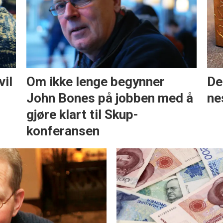
vil
Om ikke lenge begynner
De
John Bones på jobben med å
ne
gjøre klart til Skup-
konferansen