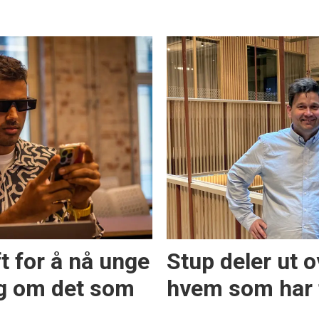
t for å nå unge
Stup deler ut o
eg om det som
hvem som har f