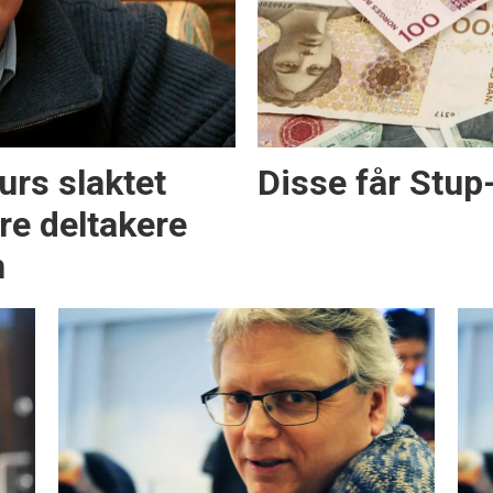
rs slaktet
Disse får Stup
re deltakere
n