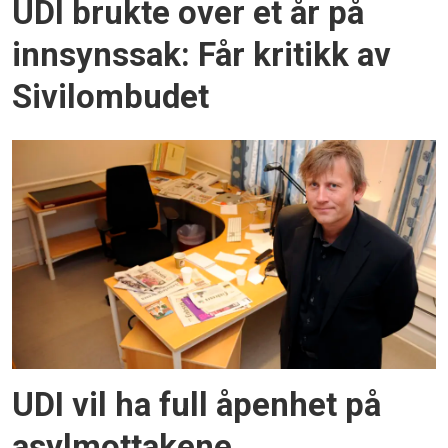
UDI brukte over et år på
innsynssak: Får kritikk av
Sivilombudet
UDI vil ha full åpenhet på
asylmottakene