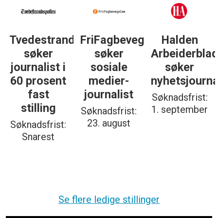
Tvedestrandsposten
FriFagbevegelse
Halden
søker
søker
Arbeiderbla
journalist i
sosiale
søker
60 prosent
medier-
nyhetsjourna
fast
journalist
Søknadsfrist:
stilling
1. september
Søknadsfrist:
23. august
Søknadsfrist:
Snarest
Se flere ledige stillinger