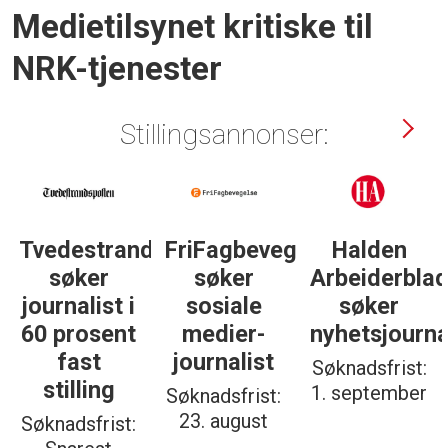
Medietilsynet kritiske til
NRK-tjenester
Stillingsannonser:
Tvedestrandsposten
FriFagbevegelse
Halden
søker
søker
Arbeiderbla
journalist i
sosiale
søker
60 prosent
medier-
nyhetsjourna
fast
journalist
Søknadsfrist:
stilling
1. september
Søknadsfrist:
23. august
Søknadsfrist: