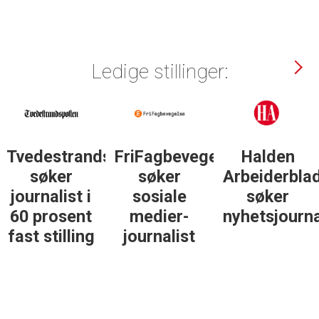
Ledige stillinger:
Tvedestrandsposten
FriFagbevegelse
Halden
søker
søker
Arbeiderbla
journalist i
sosiale
søker
60 prosent
medier-
nyhetsjourna
fast stilling
journalist