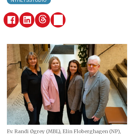
NYHETSSTUDIO
F.v. Randi Øgrey (MBL), Elin Floberghagen (NP),