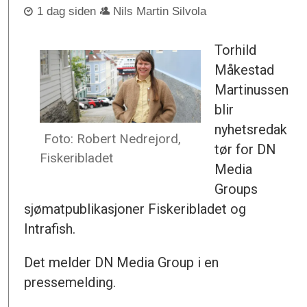
1 dag siden
Nils Martin Silvola
Torhild
Måkestad
Martinussen
blir
nyhetsredak
Foto: Robert Nedrejord,
tør for DN
Fiskeribladet
Media
Groups
sjømatpublikasjoner Fiskeribladet og
Intrafish.
Det melder DN Media Group i en
pressemelding.