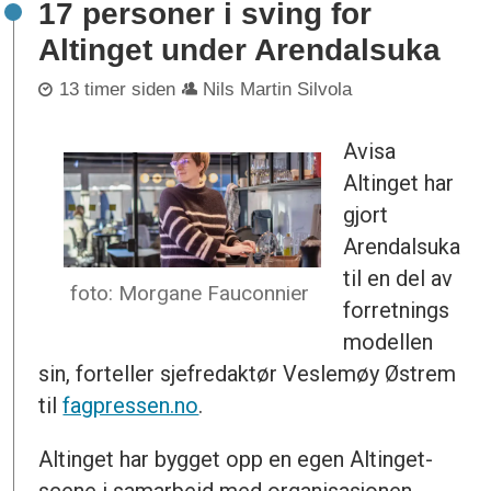
17 personer i sving for
Altinget under Arendalsuka
13 timer siden
Nils Martin Silvola
Avisa
Altinget har
gjort
Arendalsuka
til en del av
foto: Morgane Fauconnier
forretnings
modellen
sin, forteller sjefredaktør Veslemøy Østrem
til
fagpressen.no
.
Altinget har bygget opp en egen Altinget-
scene i samarbeid med organisasjonen