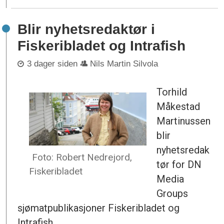
Blir nyhetsredaktør i
Fiskeribladet og Intrafish
3 dager siden
Nils Martin Silvola
Torhild
Måkestad
Martinussen
blir
nyhetsredak
Foto: Robert Nedrejord,
tør for DN
Fiskeribladet
Media
Groups
sjømatpublikasjoner Fiskeribladet og
Intrafish.