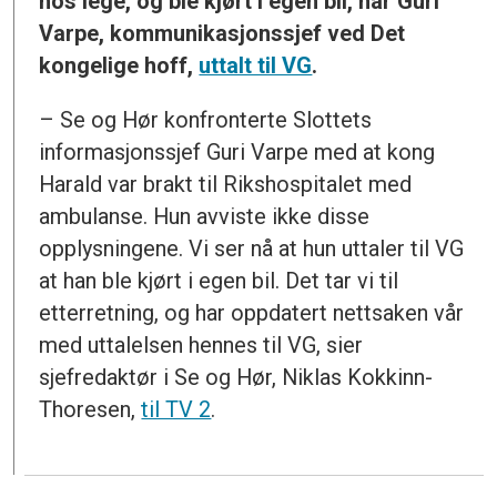
hos lege, og ble kjørt i egen bil, har Guri
Varpe, kommunikasjonssjef ved Det
kongelige hoff,
uttalt til VG
.
– Se og Hør konfronterte Slottets
informasjonssjef Guri Varpe med at kong
Harald var brakt til Rikshospitalet med
ambulanse. Hun avviste ikke disse
opplysningene. Vi ser nå at hun uttaler til VG
at han ble kjørt i egen bil. Det tar vi til
etterretning, og har oppdatert nettsaken vår
med uttalelsen hennes til VG, sier
sjefredaktør i Se og Hør, Niklas Kokkinn-
Thoresen,
til TV 2
.