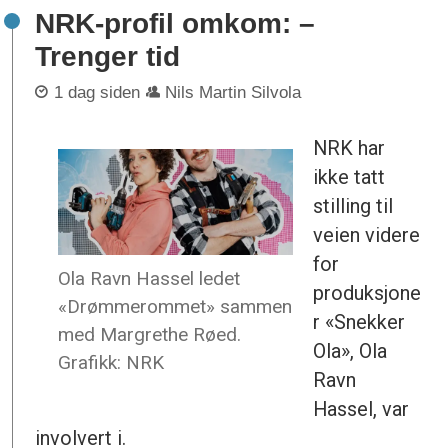
NRK-profil omkom: –
Trenger tid
1 dag siden
Nils Martin Silvola
NRK har
ikke tatt
stilling til
veien videre
for
Ola Ravn Hassel ledet
produksjone
«Drømmerommet» sammen
r «Snekker
med Margrethe Røed.
Ola», Ola
Grafikk: NRK
Ravn
Hassel, var
involvert i.