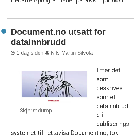
Debatten-programleder på NRK i fjor høst.
Document.no utsatt for
datainnbrudd
1 dag siden
Nils Martin Silvola
Etter det
som
beskrives
som et
datainnbrud
Skjermdump
d i
publiserings
systemet til nettavisa Document.no, tok