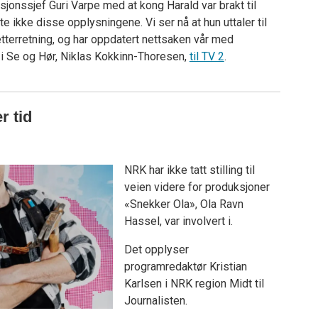
sjonssjef Guri Varpe med at kong Harald var brakt til
 ikke disse opplysningene. Vi ser nå at hun uttaler til
il etterretning, og har oppdatert nettsaken vår med
r i Se og Hør, Niklas Kokkinn-Thoresen,
til TV 2
.
r tid
NRK har ikke tatt stilling til
veien videre for produksjoner
«Snekker Ola», Ola Ravn
Hassel, var involvert i.
Det opplyser
programredaktør Kristian
Karlsen i NRK region Midt til
Journalisten.