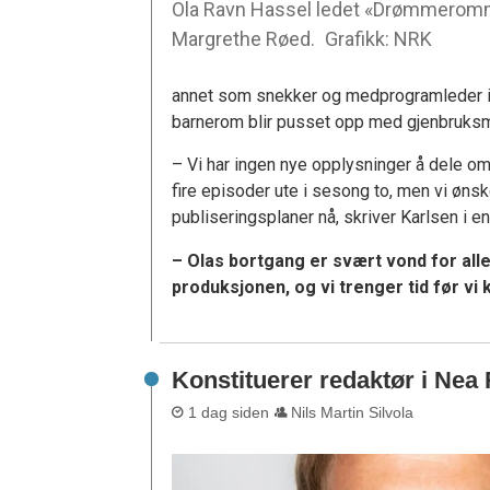
Ola Ravn Hassel ledet «Drømmero
Margrethe Røed.
Grafikk: NRK
annet som snekker og medprogramleder 
barnerom blir pusset opp med gjenbruksma
– Vi har ingen nye opplysninger å dele 
fire episoder ute i sesong to, men vi øns
publiseringsplaner nå, skriver Karlsen i e
– Olas bortgang er svært vond for all
produksjonen, og vi trenger tid før vi ka
Konstituerer redaktør i Nea
1 dag siden
Nils Martin Silvola