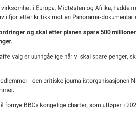
s virksomhet i Europa, Midtøsten og Afrika, hadde m
 av i fjor etter kritikk mot en Panorama-dokumenta
dringer og skal etter planen spare 500 millioner
nger.
Tøffe valg er uunngåelige når vi skal spare penger, skr
edlemmer i den britiske journalist­organisasjonen N
ammer.
 å fornye BBCs kongelige charter, som utløper i 202