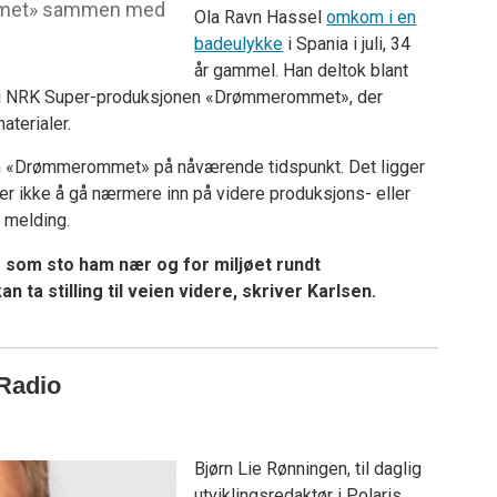
mmet» sammen med
Ola Ravn Hassel
omkom i en
badeulykke
i Spania i juli, 34
år gammel. Han deltok blant
i NRK Super-produksjonen «Drømmerommet», der
terialer.
om «Drømmerommet» på nåværende tidspunkt. Det ligger
ker ikke å gå nærmere inn på videre produksjons- eller
n melding.
e som sto ham nær og for miljøet rundt
n ta stilling til veien videre, skriver Karlsen.
 Radio
Bjørn Lie Rønningen, til daglig
utviklingsredaktør i Polaris