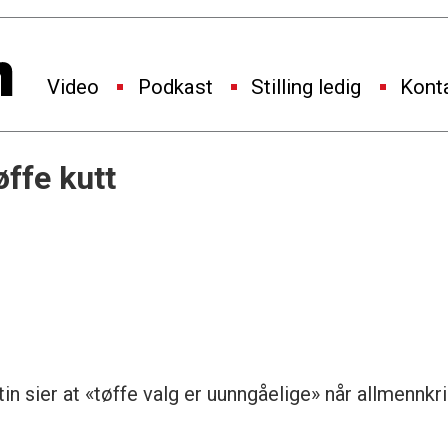
Video
Podkast
Stilling ledig
Kont
øffe kutt
in sier at «tøffe valg er uunngåelige» når allmennkr