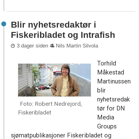
Blir nyhetsredaktør i
Fiskeribladet og Intrafish
3 dager siden
Nils Martin Silvola
Torhild
Måkestad
Martinussen
blir
nyhetsredak
Foto: Robert Nedrejord,
tør for DN
Fiskeribladet
Media
Groups
sjømatpublikasjoner Fiskeribladet og