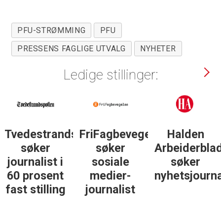
PFU-STRØMMING
PFU
PRESSENS FAGLIGE UTVALG
NYHETER
Ledige stillinger:
Tvedestrandsposten
FriFagbevegelse
Halden
søker
søker
Arbeiderbla
journalist i
sosiale
søker
60 prosent
medier-
nyhetsjourna
fast stilling
journalist