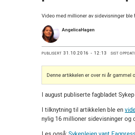
Video med millioner av sidevisninger ble f
Angelica
Hagen
31.10.2016 - 12:13
PUBLISERT
SIST OPPDAT
Denne artikkelen er over ni år gammel 
I august publiserte fagbladet Syke
I tilknytning til artikkelen ble en
vid
nylig 16 millioner sidevisninger o
Les også:
Sykepleien vant Fagpres