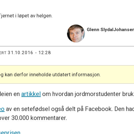
jernet i løpet av helgen.
Glenn Slydal
Johanse
31.10.2016 - 12:28
ERT
og kan derfor inneholde utdatert informasjon.
pleien en
artikkel
om hvordan jordmorstudenter bruker
eo
av en setefødsel også delt på Facebook. Den had
g over 30.000 kommentarer.
seprisen