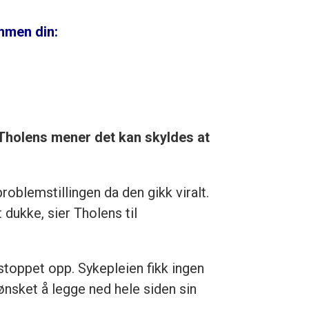
ømmen din:
 Tholens mener det kan skyldes at
problemstillingen da den gikk viralt.
dukke, sier Tholens til
stoppet opp. Sykepleien fikk ingen
ønsket å legge ned hele siden sin