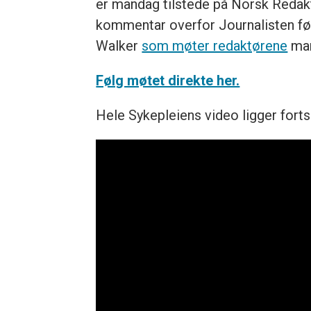
er mandag tilstede på Norsk Redakt
kommentar overfor Journalisten fø
Walker
som møter redaktørene
man
Følg møtet direkte her.
Hele Sykepleiens video ligger forts