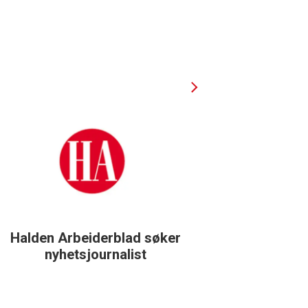
Halden Arbeiderblad søker
Støtteg
nyhetsjournalist