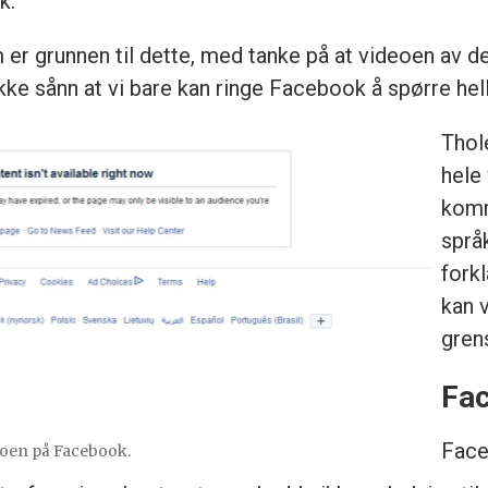
ok.
om er grunnen til dette, med tanke på at videoen a
ikke sånn at vi bare kan ringe Facebook å spørre heller
Thole
hele
komm
språ
forkl
kan 
gren
Fa
Face
deoen på Facebook.