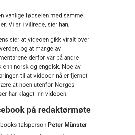
v den vanlige fødselen med samme
. Vi er i villrede, sier han.
ns sier at videoen gikk viralt over
 verden, og at mange av
entarene derfor var på andre
k enn norsk og engelsk. Noe av
aringen til at videoen nå er fjernet
være at noen utenfor Norges
ser har klaget inn videoen.
cebook på redaktørmøte
books talsperson
Peter Münster