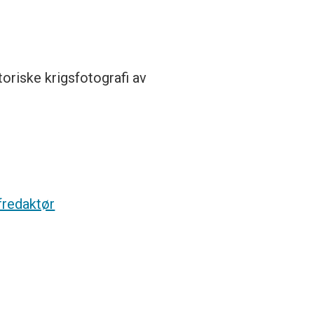
toriske krigsfotografi av
fredaktør