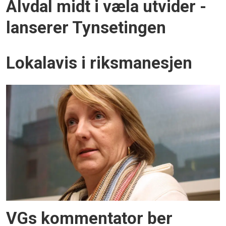
Alvdal midt i væla utvider -
lanserer Tynsetingen
Lo­kal­avis i riks­ma­ne­sjen
VGs kommentator ber