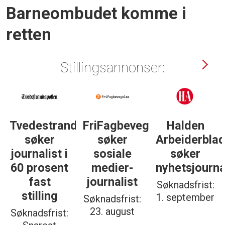
Barneombudet komme i
retten
Stillingsannonser:
Tvedestrandsposten
FriFagbevegelse
Halden
søker
søker
Arbeiderbla
journalist i
sosiale
søker
60 prosent
medier-
nyhetsjourna
fast
journalist
Søknadsfrist:
stilling
1. september
Søknadsfrist:
23. august
Søknadsfrist: