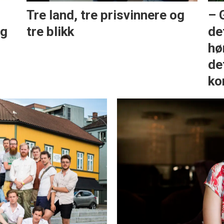
Tre land, tre prisvinnere og
– 
eg
tre blikk
de
hø
de
ko