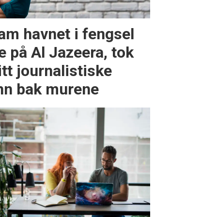
am havnet i fengsel
e på Al Jazeera, tok
tt journalistiske
nn bak murene