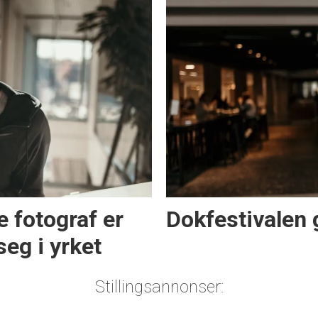
e fotograf er
Dokfestivalen 
seg i yrket
Stillingsannonser: