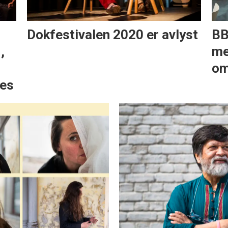
Dokfestivalen 2020 er avlyst
BB
,
me
om
les