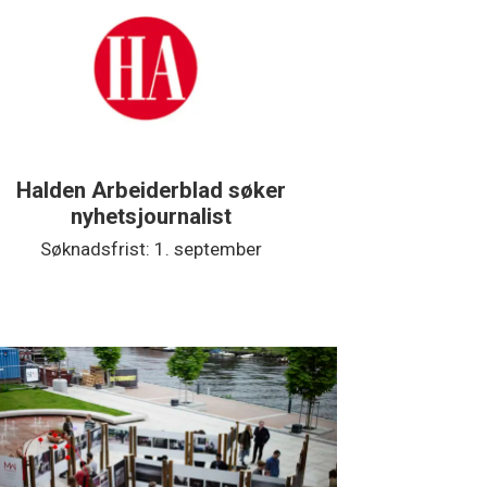
den Arbeiderblad søker
Støttegruppa 
nyhetsjournalist
jour
øknadsfrist: 1. september
Søknadsfris