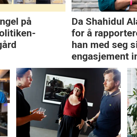
ngel på
Da Shahidul Al
olitiken-
for å rapporter
gård
han med seg si
engasjement i