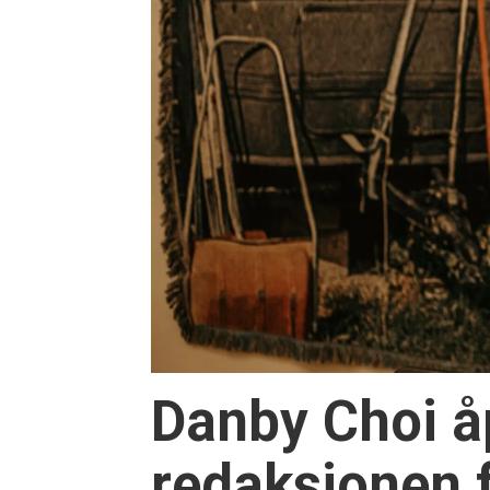
Danby Choi å
redaksjonen f