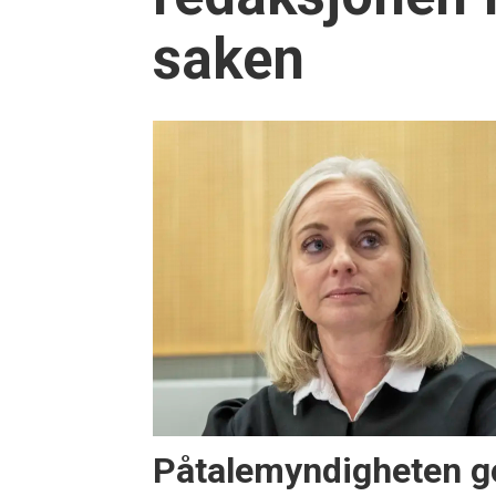
saken
Påtalemyndigheten g