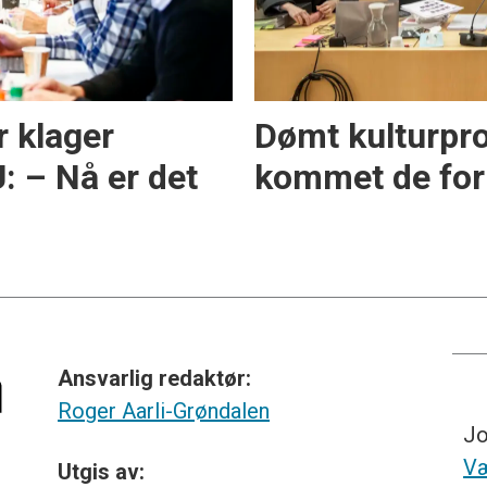
r klager
Dømt kulturprof
: – Nå er det
kommet de for
Ansvarlig redaktør:
Roger Aarli-Grøndalen
Jo
Væ
Utgis av: