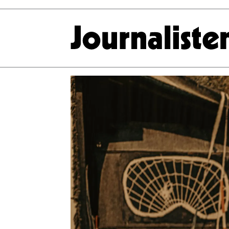
Tag:
gaute
drevdal