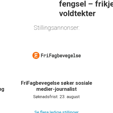
fengsel – frikje
voldtekter
Stillingsannonser:
FriFagbevegelse søker sosiale
ing
medier-journalist
Søknadsfrist: 23. august
Se flere ledige stillinger