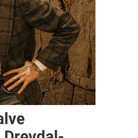
alve
 Drevdal-