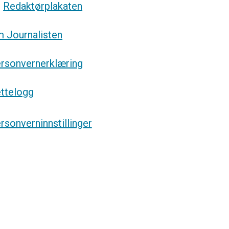
g
Redaktørplakaten
 Journalisten
rsonvernerklæring
ttelogg
rsonverninnstillinger