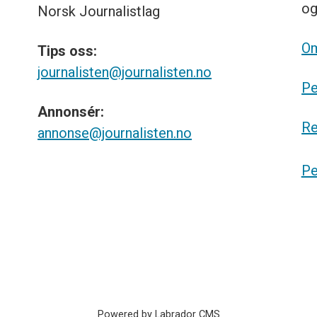
o
Norsk
Journalistlag
Om
Tips
oss:
journalisten@journalisten.no
Pe
Annonsér:
Re
annonse@journalisten.no
Pe
Powered by Labrador CMS