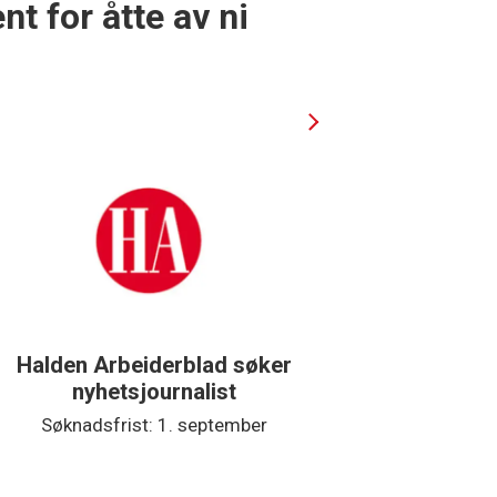
nt for åtte av ni
Halden Arbeiderblad søker
Støtteg
nyhetsjournalist
Søknadsfrist: 1. september
Søkna