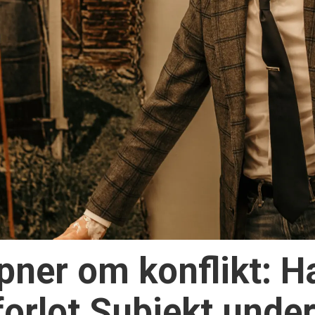
pner om konflikt: H
orlot Subjekt under