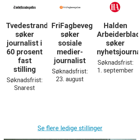
Tvedestrandsposten
FriFagbevegelse
Halden
søker
søker
Arbeiderbla
journalist i
sosiale
søker
60 prosent
medier-
nyhetsjourna
fast
journalist
Søknadsfrist:
stilling
1. september
Søknadsfrist:
23. august
Søknadsfrist:
Snarest
Se flere ledige stillinger