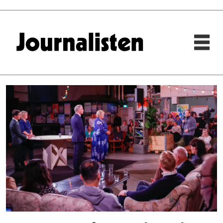
Tag:
nrk
dagsrevyen