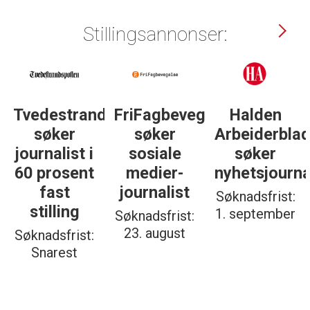
Stillingsannonser:
Tvedestrandsposten
FriFagbevegelse
Halden
søker
søker
Arbeiderbla
journalist i
sosiale
søker
60 prosent
medier-
nyhetsjourna
fast
journalist
Søknadsfrist:
stilling
1. september
Søknadsfrist:
23. august
Søknadsfrist:
Snarest