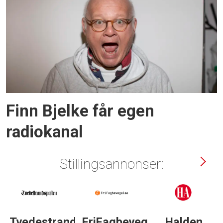
Finn Bjelke får egen
radiokanal
Stillingsannonser:
Tvedestrandsposten
FriFagbevegelse
Halden