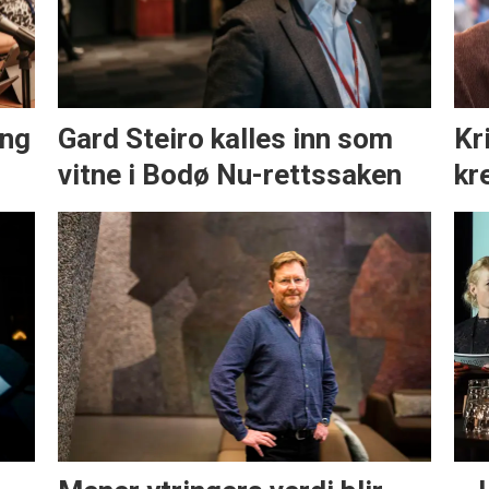
ing
Gard Steiro kalles inn som
Kr
vitne i Bodø Nu-rettssaken
kr