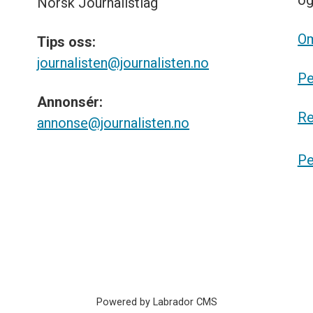
o
Norsk
Journalistlag
Om
Tips
oss:
journalisten@journalisten.no
Pe
Annonsér:
Re
annonse@journalisten.no
Pe
Powered by Labrador CMS