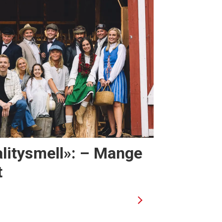
alitysmell»: – Mange
t