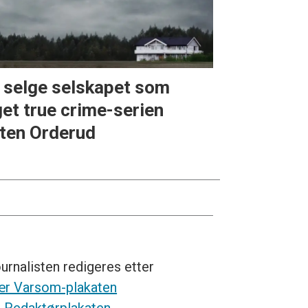
l selge selskapet som
get true crime-serien
ten Orderud
urnalisten redigeres etter
r Varsom-plakaten