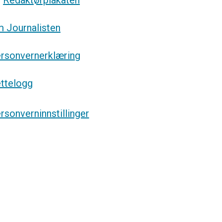
g
Redaktørplakaten
 Journalisten
rsonvernerklæring
ttelogg
rsonverninnstillinger