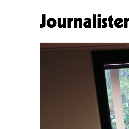
Tag:
strix