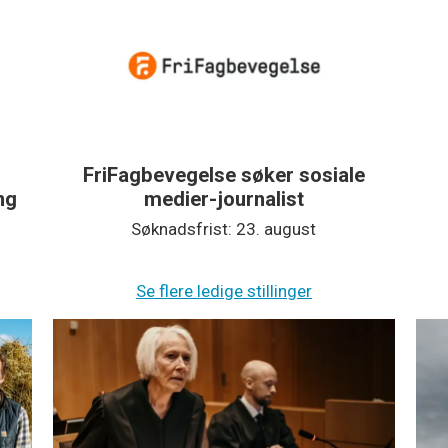
FriFagbevegelse søker sosiale
ing
medier-journalist
Søknadsfrist: 23. august
Se flere ledige stillinger