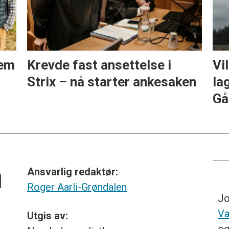
lem
Krevde fast ansettelse i
Vi
Strix – nå starter ankesaken
la
Gå
Ansvarlig redaktør:
Roger Aarli-Grøndalen
Jo
Væ
Utgis av: