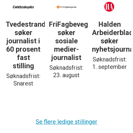
Tvedestrandsposten
FriFagbevegelse
Halden
søker
søker
Arbeiderbla
journalist i
sosiale
søker
60 prosent
medier-
nyhetsjourna
fast
journalist
Søknadsfrist:
stilling
1. september
Søknadsfrist:
23. august
Søknadsfrist:
Snarest
Se flere ledige stillinger