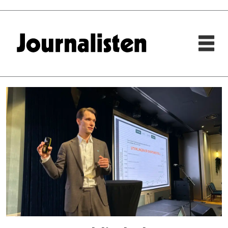
Tag:
tellef
raabe