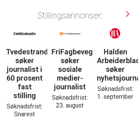
Stillingsannonser:
Tvedestrandsposten
FriFagbevegelse
Halden
søker
søker
Arbeiderbla
journalist i
sosiale
søker
60 prosent
medier-
nyhetsjourna
fast
journalist
Søknadsfrist:
stilling
1. september
Søknadsfrist:
23. august
Søknadsfrist:
Snarest