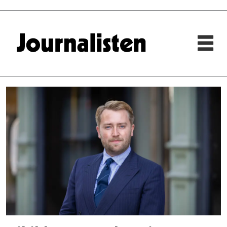
Tag:
thorbjørn
jagland