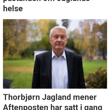
helse
Thorbjørn Jagland mener
Aftenposten har satt i gang