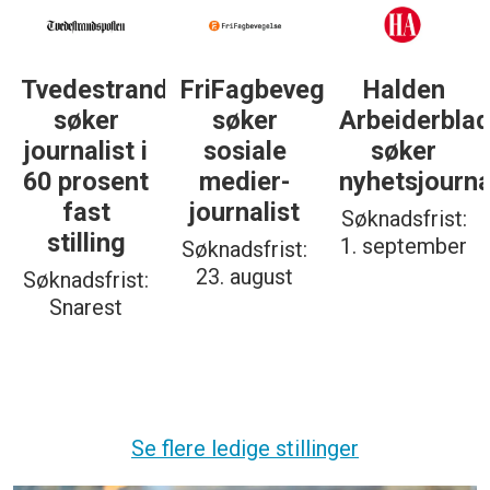
Tvedestrandsposten
FriFagbevegelse
Halden
søker
søker
Arbeiderbla
journalist i
sosiale
søker
60 prosent
medier-
nyhetsjourna
fast
journalist
Søknadsfrist:
stilling
1. september
Søknadsfrist:
23. august
Søknadsfrist:
Snarest
Se flere ledige stillinger